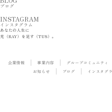
BLOG
ブログ
INSTAGRAM
インスタグラム
あ
な
た
の
人
生
に
光
（
R
A
Y
）
を
足
す
（
T
U
S
）
。
企業情報
事業内容
グループコミュニティ
お知らせ
ブログ
インスタグ